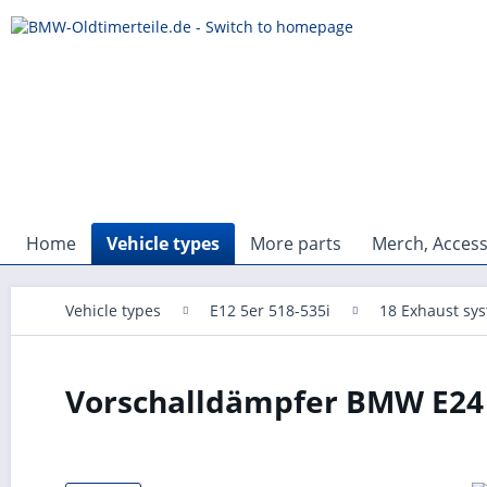
Home
Vehicle types
More parts
Merch, Access
Vehicle types
E12 5er 518-535i
18 Exhaust sy
Vorschalldämpfer BMW E24 