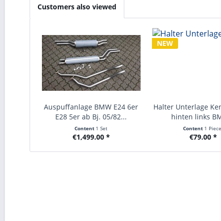
Customers also viewed
NEW
Auspuffanlage BMW E24 6er
Halter Unterlage K
E28 5er ab Bj. 05/82...
hinten links B
Content
1 Set
Content
1 Piec
€1,499.00 *
€79.00 *