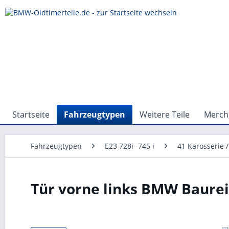
Startseite
Fahrzeugtypen
Weitere Teile
Merch,
Fahrzeugtypen
E23 728i -745 i
41 Karosserie /
Tür vorne links BMW Baureih