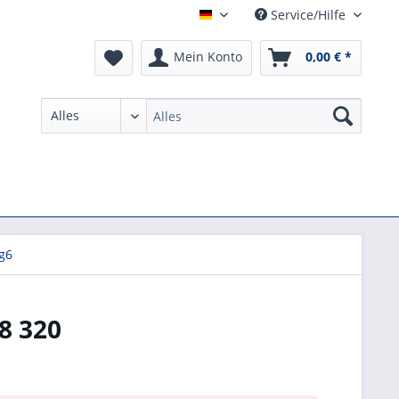
Service/Hilfe
German
Mein Konto
0,00 € *
g6
8 320