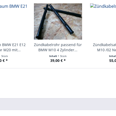
m BMW E21 E12
Zündkabelrohr passend für
Zündkabelsat
r M20 mit...
BMW M10 4 Zylinder...
M10 /02 Ne
1 Stück
Inhalt
1 Stück
Inha
0 € *
39,00 € *
55,