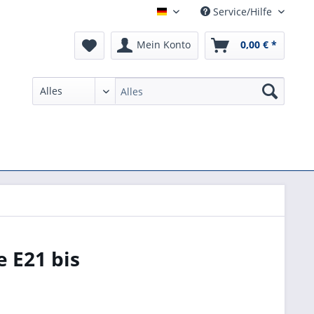
Service/Hilfe
German
Mein Konto
0,00 € *
 E21 bis