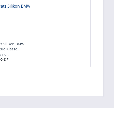
z Silikon BMW
ue Klasse...
lt
1 Satz
00 € *