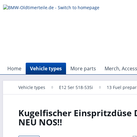
Home
Vehicle types
More parts
Merch, Access
Vehicle types
E12 5er 518-535i
13 Fuel prepar
Kugelfischer Einspritzdüse 
NEU NOS!!