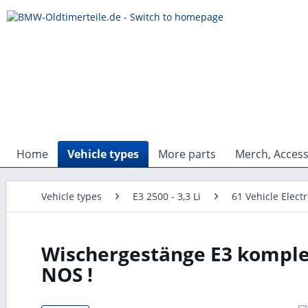
Home
Vehicle types
More parts
Merch, Access
Vehicle types
E3 2500 - 3,3 Li
61 Vehicle Electr
Wischergestänge E3 komple
NOS !