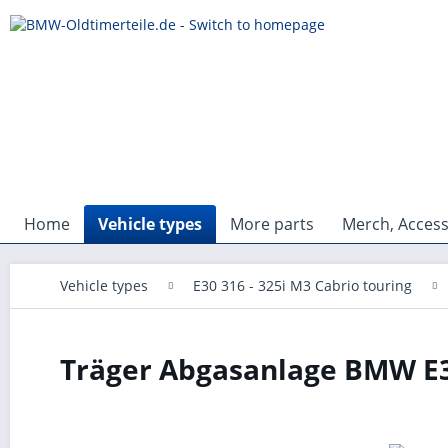
Home
Vehicle types
More parts
Merch, Access
Vehicle types
E30 316 - 325i M3 Cabrio touring
Träger Abgasanlage BMW E30