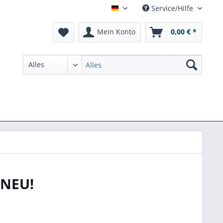
Service/Hilfe
German
Mein Konto
0,00 € *
 NEU!