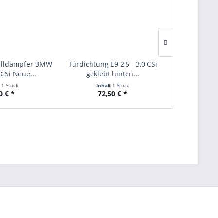
alldämpfer BMW
Türdichtung E9 2,5 - 3,0 CSi
Türdichtung 
 CSi Neue...
geklebt hinten...
gekleb
t
1 Stück
Inhalt
1 Stück
Inha
0 € *
72,50 € *
72