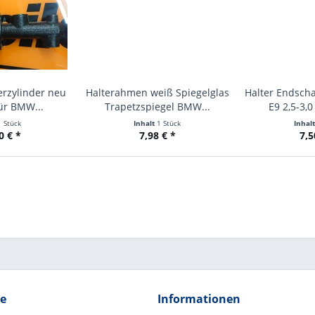
rzylinder neu
Halterahmen weiß Spiegelglas
Halter Endsch
ür BMW...
Trapetzspiegel BMW...
E9 2,5-3,0
1 Stück
Inhalt
1 Stück
Inhal
0 € *
7,98 € *
7,5
ce
Informationen