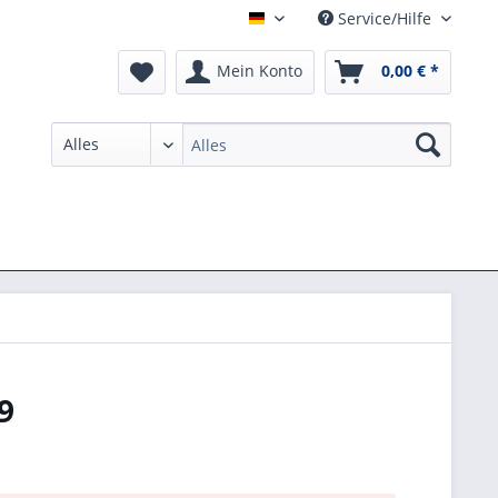
Service/Hilfe
German
Mein Konto
0,00 € *
9