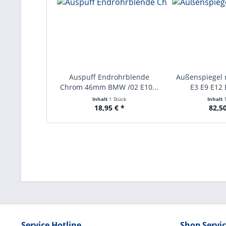
Auspuff Endrohrblende
Außenspiegel r
Chrom 46mm BMW /02 E10...
E3 E9 E12 
Inhalt
1 Stück
Inhalt
18,95 € *
82,50
Service Hotline
Shop Servi