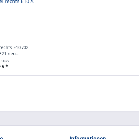
echts E10 /02
E21 neu...
1 Stück
 € *
ce
Informationen