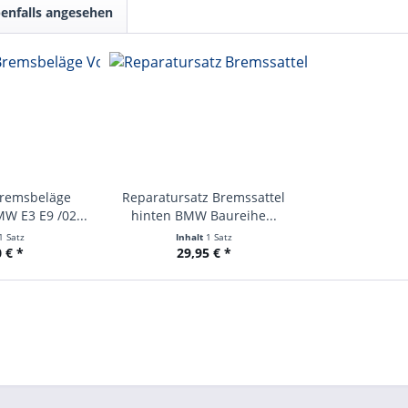
enfalls angesehen
Bremsbeläge
Reparatursatz Bremssattel
W E3 E9 /02...
hinten BMW Baureihe...
1 Satz
Inhalt
1 Satz
 € *
29,95 € *