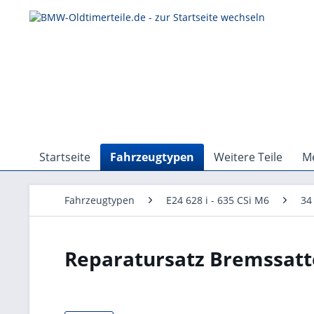
Startseite
Fahrzeugtypen
Weitere Teile
Me
Fahrzeugtypen
E24 628 i - 635 CSi M6
34
Reparatursatz Bremssatt