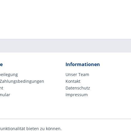
ce
Informationen
beilegung
Unser Team
 Zahlungsbedingungen
Kontakt
ht
Datenschutz
mular
Impressum
unktionalität bieten zu können.
etzl. Mehrwertsteuer zzgl.
Versandkosten
und ggf. Nachnahmegebühren, wenn nic