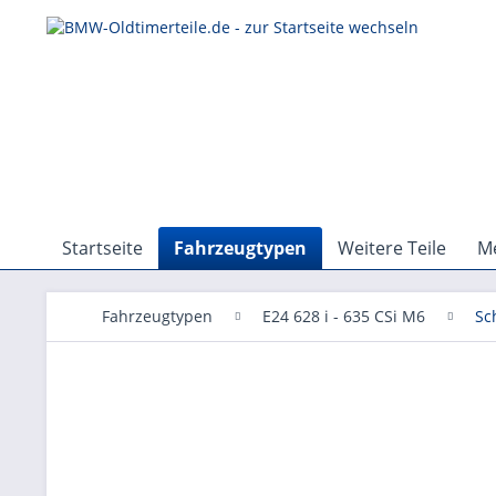
Startseite
Fahrzeugtypen
Weitere Teile
Me
Fahrzeugtypen
E24 628 i - 635 CSi M6
Sc