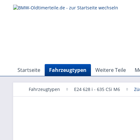
Startseite
Fahrzeugtypen
Weitere Teile
Me
Fahrzeugtypen
E24 628 i - 635 CSi M6
Zü