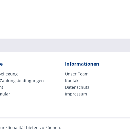
ce
Informationen
beilegung
Unser Team
 Zahlungsbedingungen
Kontakt
ht
Datenschutz
mular
Impressum
unktionalität bieten zu können.
etzl. Mehrwertsteuer zzgl.
Versandkosten
und ggf. Nachnahmegebühren, wenn nic