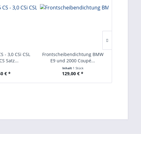
S - 3,0 CSi CSL
Frontscheibendichtung BMW
Fensterfü
CS Satz...
E9 und 2000 Coupé...
Meterwar
Inhalt
1 Stück
Inhalt
1 La
50 € *
129,00 € *
16