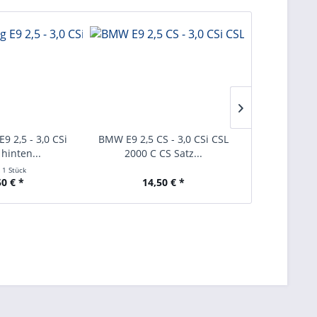
9 2,5 - 3,0 CSi
BMW E9 2,5 CS - 3,0 CSi CSL
Dichtung Bl
 hinten...
2000 C CS Satz...
200
t
1 Stück
Inha
50 € *
14,50 € *
10