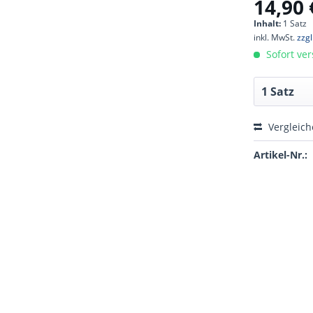
14,90 
Inhalt:
1 Satz
inkl. MwSt.
zzg
Sofort ver
Vergleic
Artikel-Nr.: