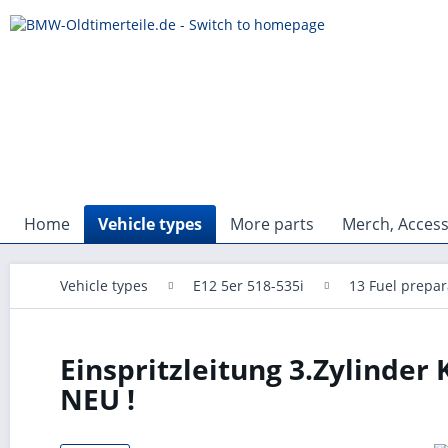
Home
Vehicle types
More parts
Merch, Access
Vehicle types
E12 5er 518-535i
13 Fuel prepar
Einspritzleitung 3.Zylinder 
NEU !