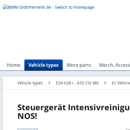
Home
Vehicle types
More parts
Merch, Access
Vehicle types
E24 628 i - 635 CSi M6
61 Vehicl
Steuergerät Intensivreini
NOS!