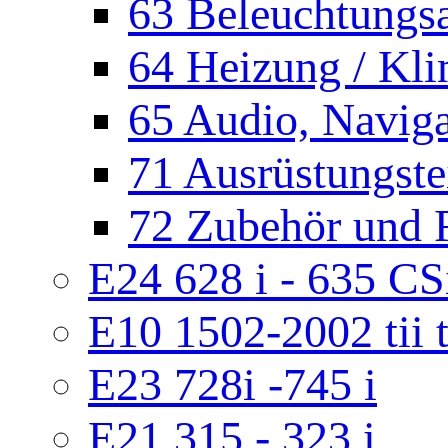
63 Beleuchtungs
64 Heizung / Kl
65 Audio, Naviga
71 Ausrüstungste
72 Zubehör und 
E24 628 i - 635 C
E10 1502-2002 tii 
E23 728i -745 i
E21 315 - 323 i