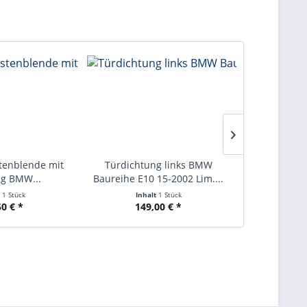
stenblende mit
Türdichtung links BMW
Buchse 
g BMW...
Baureihe E10 15-2002 Lim....
Vorderachs
t
1 Stück
Inhalt
1 Stück
Inha
50 € *
149,00 € *
23