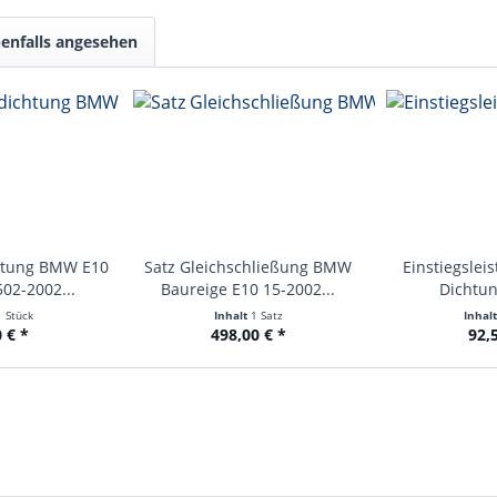
enfalls angesehen
htung BMW E10
Satz Gleichschließung BMW
Einstiegslei
502-2002...
Baureige E10 15-2002...
Dichtun
1 Stück
Inhalt
1 Satz
Inhal
 € *
498,00 € *
92,