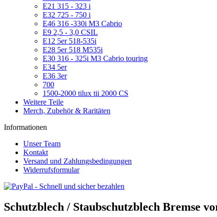
E21 315 - 323 i
E32 725 - 750 i
E46 316 -330i M3 Cabrio
E9 2,5 - 3,0 CSIL
E12 5er 518-535i
E28 5er 518 M535i
E30 316 - 325i M3 Cabrio touring
E34 5er
E36 3er
700
1500-2000 tilux tii 2000 CS
Weitere Teile
Merch, Zubehör & Raritäten
Informationen
Unser Team
Kontakt
Versand und Zahlungsbedingungen
Widerrufsformular
Schutzblech / Staubschutzblech Bremse v