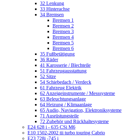
32 Lenkung
33 Hinterachse
34 Bremsen
Bremsen 1
Bremsen 2
Bremsen 3
Bremsen 4
Bremsen 5
Bremsen 6
35 Fußbetätigung
36 Räder
41 Karosserie / Blechteile
51 Fahrzeugausstattung
52 Sitze
54 Schiebedach / Verdeck
61 Fahrzeug Elektrik
62 Anzeigeinstrumente / Messsysteme
63 Beleuchtungsanlage
64 Heizung / Klimaanlage
65 Audio, Navigation, Elektroniksysteme
71 Ausrüstungsteile
72 Zubehör und Rückhaltesysteme
E24 628 i - 635 CSi M6
E10 1502-2002 tii turbo touring Cabrio
E23 728i -745 i