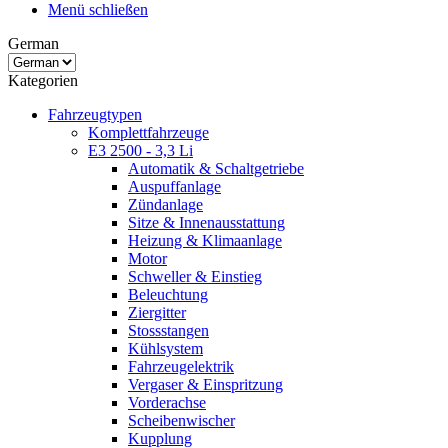
Menü schließen
German
Kategorien
Fahrzeugtypen
Komplettfahrzeuge
E3 2500 - 3,3 Li
Automatik & Schaltgetriebe
Auspuffanlage
Zündanlage
Sitze & Innenausstattung
Heizung & Klimaanlage
Motor
Schweller & Einstieg
Beleuchtung
Ziergitter
Stossstangen
Kühlsystem
Fahrzeugelektrik
Vergaser & Einspritzung
Vorderachse
Scheibenwischer
Kupplung