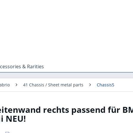
cessories & Rarities
abrio
41 Chassis / Sheet metal parts
Chassis5
eitenwand rechts passend für 
ii NEU!