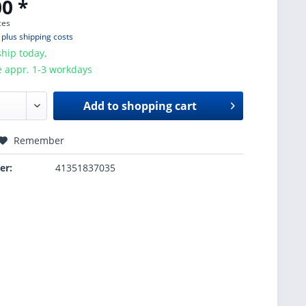
0 *
ces
T
plus shipping costs
hip today,
e appr. 1-3 workdays
Add to
shopping cart
Remember
er:
41351837035