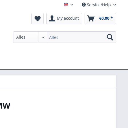
Service/Help
English
My account
€0.00 *
BMW