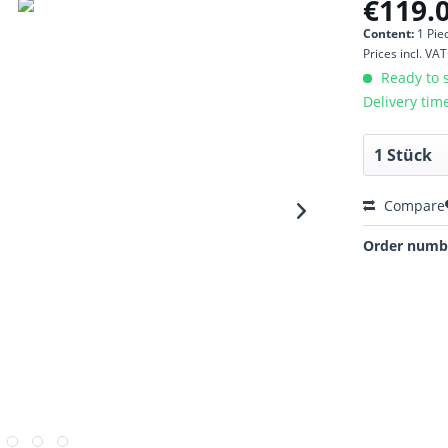
€119.0
Content:
1 Pie
Prices incl. VA
Ready to s
Delivery tim
Compare
Order numb