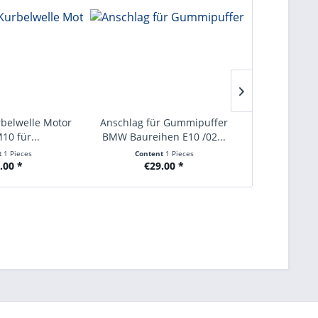
belwelle Motor
Anschlag für Gummipuffer
Seitenteil h
0 für...
BMW Baureihen E10 /02...
Baure
t
1 Pieces
Content
1 Pieces
Conte
.00 *
€29.00 *
€8